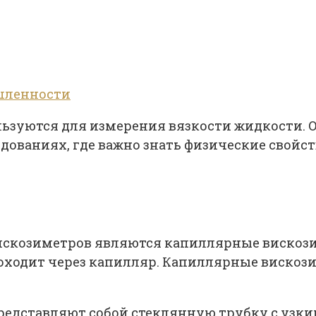
шленности
льзуются для измерения вязкости жидкости.
ованиях, где важно знать физические свойс
искозиметров являются капиллярные вискози
роходит через капилляр. Капиллярные виско
дставляют собой стеклянную трубку с узким