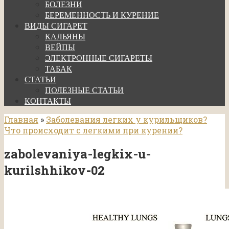
БОЛЕЗНИ
БЕРЕМЕННОСТЬ И КУРЕНИЕ
ВИДЫ СИГАРЕТ
КАЛЬЯНЫ
ВЕЙПЫ
ЭЛЕКТРОННЫЕ СИГАРЕТЫ
ТАБАК
СТАТЬИ
ПОЛЕЗНЫЕ СТАТЬИ
КОНТАКТЫ
Главная
»
Заболевания легких у курильщиков?
Что происходит с легкими при курении?
zabolevaniya-legkix-u-
kurilshhikov-02