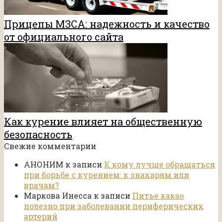
Прицепы МЗСА: надежность и качество
от официального сайта
Как курение влияет на общественную
безопасность
Свежие комментарии
АНОНИМ
к записи
К кому лучше обращаться
при борьбе с курением: к знахарям или
врачам?
Маркова Инесса
к записи
Питье какао
полезно при заболевании периферических
артерий