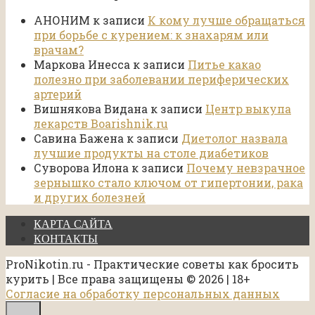
АНОНИМ
к записи
К кому лучше обращаться
при борьбе с курением: к знахарям или
врачам?
Маркова Инесса
к записи
Питье какао
полезно при заболевании периферических
артерий
Вишнякова Видана
к записи
Центр выкупа
лекарств Boarishnik.ru
Савина Бажена
к записи
Диетолог назвала
лучшие продукты на столе диабетиков
Суворова Илона
к записи
Почему невзрачное
зернышко стало ключом от гипертонии, рака
и других болезней
КАРТА САЙТА
КОНТАКТЫ
ProNikotin.ru - Практические советы как бросить
курить | Все права защищены © 2026 | 18+
Согласие на обработку персональных данных