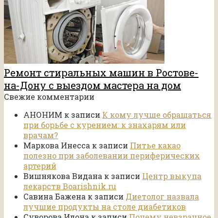
Ремонт стиральных машин в Ростове-
на-Дону с выездом мастера на дом
Свежие комментарии
АНОНИМ
к записи
К кому лучше обращаться
при борьбе с курением: к знахарям или
врачам?
Маркова Инесса
к записи
Питье какао
полезно при заболевании периферических
артерий
Вишнякова Видана
к записи
Центр выкупа
лекарств Boarishnik.ru
Савина Бажена
к записи
Диетолог назвала
лучшие продукты на столе диабетиков
Суворова Илона
к записи
Почему невзрачное