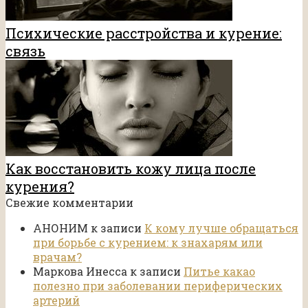
Психические расстройства и курение:
связь
Как восстановить кожу лица после
курения?
Свежие комментарии
АНОНИМ
к записи
К кому лучше обращаться
при борьбе с курением: к знахарям или
врачам?
Маркова Инесса
к записи
Питье какао
полезно при заболевании периферических
артерий