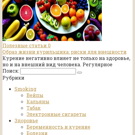
Полезные статьи
0
Образ жизни курильщика: риски для внешности
Курение негативно влияет не только на здоровье,
но и на внешний вид человека. Регулярное
Поиск:
Рубрики
Smoking
Вейпы
Кальяны
Табак
Электронные сигареты
Здоровье
Беременность и курение
Болезни