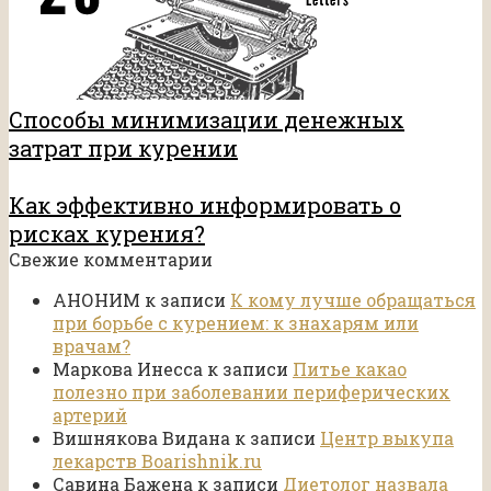
Способы минимизации денежных
затрат при курении
Как эффективно информировать о
рисках курения?
Свежие комментарии
АНОНИМ
к записи
К кому лучше обращаться
при борьбе с курением: к знахарям или
врачам?
Маркова Инесса
к записи
Питье какао
полезно при заболевании периферических
артерий
Вишнякова Видана
к записи
Центр выкупа
лекарств Boarishnik.ru
Савина Бажена
к записи
Диетолог назвала