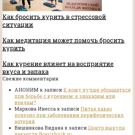
Как бросить курить в стрессовой
ситуации
Как медитация может помочь бросить
курить
Как курение влияет на восприятие
вкуса и запаха
Свежие комментарии
АНОНИМ
к записи
К кому лучше обращаться
при борьбе с курением: к знахарям или
врачам?
Маркова Инесса
к записи
Питье какао
полезно при заболевании периферических
артерий
Вишнякова Видана
к записи
Центр выкупа
лекарств Boarishnik.ru