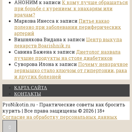
АНОНИМ
к записи
К кому лучше обращаться
при борьбе с курением: к знахарям или
врачам?
Маркова Инесса
к записи
Питье какао
полезно при заболевании периферических
артерий
Вишнякова Видана
к записи
Центр выкупа
лекарств Boarishnik.ru
Савина Бажена
к записи
Диетолог назвала
лучшие продукты на столе диабетиков
Суворова Илона
к записи
Почему невзрачное
зернышко стало ключом от гипертонии, рака
и других болезней
КАРТА САЙТА
КОНТАКТЫ
ProNikotin.ru - Практические советы как бросить
курить | Все права защищены © 2026 | 18+
Согласие на обработку персональных данных