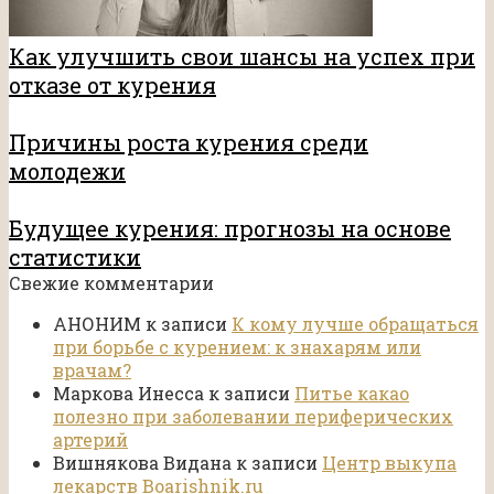
Как улучшить свои шансы на успех при
отказе от курения
Причины роста курения среди
молодежи
Будущее курения: прогнозы на основе
статистики
Свежие комментарии
АНОНИМ
к записи
К кому лучше обращаться
при борьбе с курением: к знахарям или
врачам?
Маркова Инесса
к записи
Питье какао
полезно при заболевании периферических
артерий
Вишнякова Видана
к записи
Центр выкупа
лекарств Boarishnik.ru