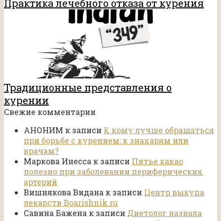
Практика лечебного отказа от курения
Традиционные представления о
курении
Свежие комментарии
АНОНИМ
к записи
К кому лучше обращаться
при борьбе с курением: к знахарям или
врачам?
Маркова Инесса
к записи
Питье какао
полезно при заболевании периферических
артерий
Вишнякова Видана
к записи
Центр выкупа
лекарств Boarishnik.ru
Савина Бажена
к записи
Диетолог назвала