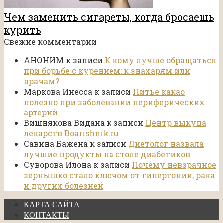
Чем заменить сигареты, когда бросаешь
курить
Свежие комментарии
АНОНИМ
к записи
К кому лучше обращаться
при борьбе с курением: к знахарям или
врачам?
Маркова Инесса
к записи
Питье какао
полезно при заболевании периферических
артерий
Вишнякова Видана
к записи
Центр выкупа
лекарств Boarishnik.ru
Савина Бажена
к записи
Диетолог назвала
лучшие продукты на столе диабетиков
Суворова Илона
к записи
Почему невзрачное
зернышко стало ключом от гипертонии, рака
и других болезней
КАРТА САЙТА
КОНТАКТЫ