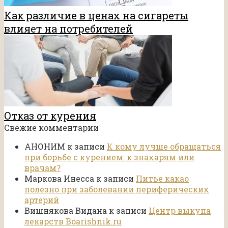
Как различие в ценах на сигареты
влияет на потребителей
Отказ от курения
Свежие комментарии
АНОНИМ
к записи
К кому лучше обращаться
при борьбе с курением: к знахарям или
врачам?
Маркова Инесса
к записи
Питье какао
полезно при заболевании периферических
артерий
Вишнякова Видана
к записи
Центр выкупа
лекарств Boarishnik.ru