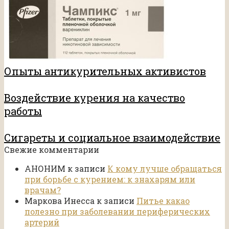
Опыты антикурительных активистов
Воздействие курения на качество
работы
Сигареты и социальное взаимодействие
Свежие комментарии
АНОНИМ
к записи
К кому лучше обращаться
при борьбе с курением: к знахарям или
врачам?
Маркова Инесса
к записи
Питье какао
полезно при заболевании периферических
артерий