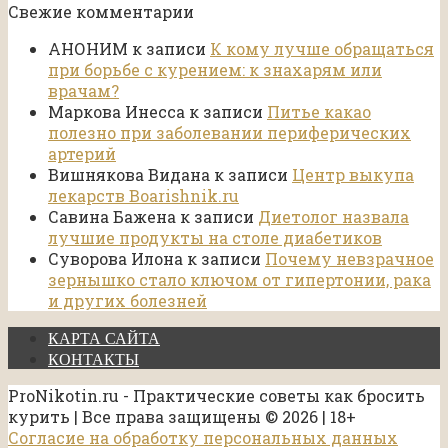
Свежие комментарии
АНОНИМ
к записи
К кому лучше обращаться
при борьбе с курением: к знахарям или
врачам?
Маркова Инесса
к записи
Питье какао
полезно при заболевании периферических
артерий
Вишнякова Видана
к записи
Центр выкупа
лекарств Boarishnik.ru
Савина Бажена
к записи
Диетолог назвала
лучшие продукты на столе диабетиков
Суворова Илона
к записи
Почему невзрачное
зернышко стало ключом от гипертонии, рака
и других болезней
КАРТА САЙТА
КОНТАКТЫ
ProNikotin.ru - Практические советы как бросить
курить | Все права защищены © 2026 | 18+
Согласие на обработку персональных данных