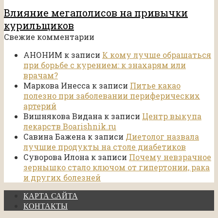
Влияние мегаполисов на привычки
курильщиков
Свежие комментарии
АНОНИМ
к записи
К кому лучше обращаться
при борьбе с курением: к знахарям или
врачам?
Маркова Инесса
к записи
Питье какао
полезно при заболевании периферических
артерий
Вишнякова Видана
к записи
Центр выкупа
лекарств Boarishnik.ru
Савина Бажена
к записи
Диетолог назвала
лучшие продукты на столе диабетиков
Суворова Илона
к записи
Почему невзрачное
зернышко стало ключом от гипертонии, рака
и других болезней
КАРТА САЙТА
КОНТАКТЫ