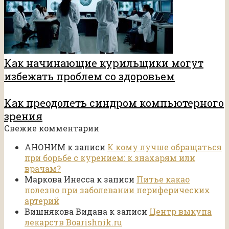
Как начинающие курильщики могут
избежать проблем со здоровьем
Как преодолеть синдром компьютерного
зрения
Свежие комментарии
АНОНИМ
к записи
К кому лучше обращаться
при борьбе с курением: к знахарям или
врачам?
Маркова Инесса
к записи
Питье какао
полезно при заболевании периферических
артерий
Вишнякова Видана
к записи
Центр выкупа
лекарств Boarishnik.ru