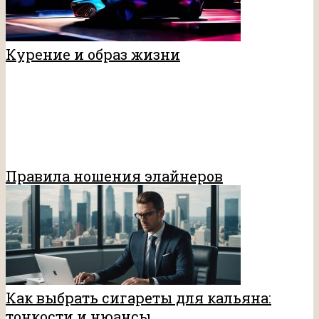
Курение и образ жизни
Правила ношения элайнеров
Как выбрать сигареты для кальяна:
тонкости и нюансы
Свежие комментарии
АНОНИМ
к записи
К кому лучше обращаться
при борьбе с курением: к знахарям или
врачам?
Маркова Инесса
к записи
Питье какао