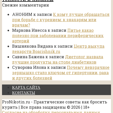
полезно при заболевании периферических
артерий
Вишнякова Видана
к записи
Центр выкупа
лекарств Boarishnik.ru
Савина Бажена
к записи
Диетолог назвала
лучшие продукты на столе диабетиков
Суворова Илона
к записи
Почему невзрачное
зернышко стало ключом от гипертонии, рака
и других болезней
КАРТА САЙТА
КОНТАКТЫ
ProNikotin.ru - Практические советы как бросить
курить | Все права защищены © 2026 | 18+
Согласие на обработку персональных данных