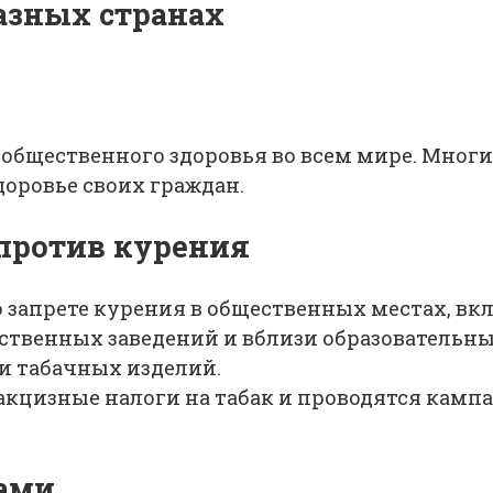
азных странах
м общественного здоровья во всем мире. Мно
доровье своих граждан.
против курения
о запрете курения в общественных местах, вк
ственных заведений и вблизи образовательн
и табачных изделий.
акцизные налоги на табак и проводятся камп
рами