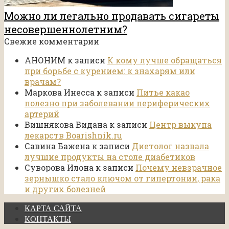
Можно ли легально продавать сигареты
несовершеннолетним?
Свежие комментарии
АНОНИМ
к записи
К кому лучше обращаться
при борьбе с курением: к знахарям или
врачам?
Маркова Инесса
к записи
Питье какао
полезно при заболевании периферических
артерий
Вишнякова Видана
к записи
Центр выкупа
лекарств Boarishnik.ru
Савина Бажена
к записи
Диетолог назвала
лучшие продукты на столе диабетиков
Суворова Илона
к записи
Почему невзрачное
зернышко стало ключом от гипертонии, рака
и других болезней
КАРТА САЙТА
КОНТАКТЫ