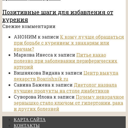
Позитивные шаги для избавления от
курения
Свежие комментарии
АНОНИМ
к записи
К кому лучше обращаться
при борьбе с курением: к знахарям или
врачам?
Маркова Инесса
к записи
Питье какао
полезно при заболевании периферических
артерий
Вишнякова Видана
к записи
Центр выкупа
лекарств Boarishnik.ru
Савина Бажена
к записи
Диетолог назвала
лучшие продукты на столе диабетиков
Суворова Илона
к записи
Почему невзрачное
зернышко стало ключом от гипертонии, рака
и других болезней
КАРТА САЙТА
КОНТАКТЫ