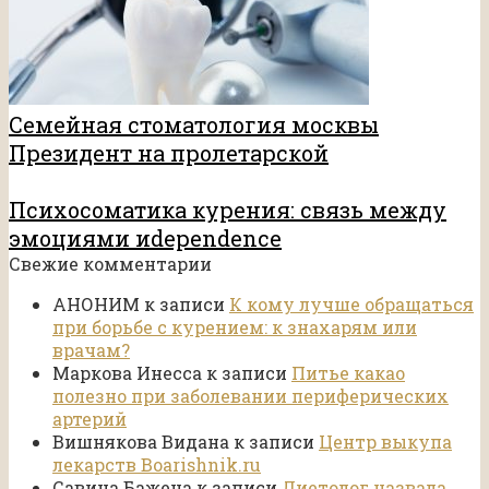
Семейная стоматология москвы
Президент на пролетарской
Психосоматика курения: связь между
эмоциями иdependence
Свежие комментарии
АНОНИМ
к записи
К кому лучше обращаться
при борьбе с курением: к знахарям или
врачам?
Маркова Инесса
к записи
Питье какао
полезно при заболевании периферических
артерий
Вишнякова Видана
к записи
Центр выкупа
лекарств Boarishnik.ru
Савина Бажена
к записи
Диетолог назвала