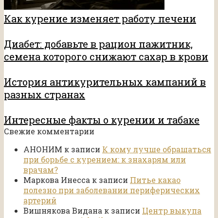
Как курение изменяет работу печени
Диабет: добавьте в рацион пажитник,
семена которого снижают сахар в крови
История антикурительных кампаний в
разных странах
Интересные факты о курении и табаке
Свежие комментарии
АНОНИМ
к записи
К кому лучше обращаться
при борьбе с курением: к знахарям или
врачам?
Маркова Инесса
к записи
Питье какао
полезно при заболевании периферических
артерий
Вишнякова Видана
к записи
Центр выкупа