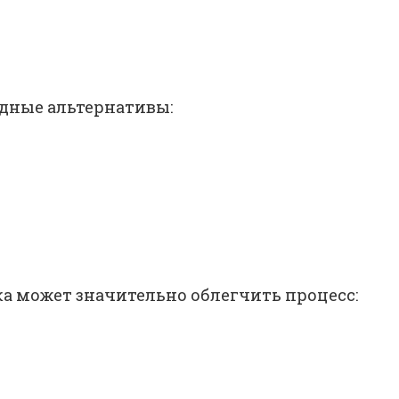
й
едные альтернативы:
ка может значительно облегчить процесс: