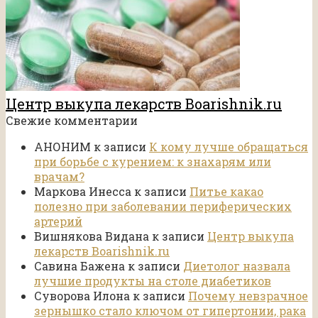
Центр выкупа лекарств Boarishnik.ru
Свежие комментарии
АНОНИМ
к записи
К кому лучше обращаться
при борьбе с курением: к знахарям или
врачам?
Маркова Инесса
к записи
Питье какао
полезно при заболевании периферических
артерий
Вишнякова Видана
к записи
Центр выкупа
лекарств Boarishnik.ru
Савина Бажена
к записи
Диетолог назвала
лучшие продукты на столе диабетиков
Суворова Илона
к записи
Почему невзрачное
зернышко стало ключом от гипертонии, рака