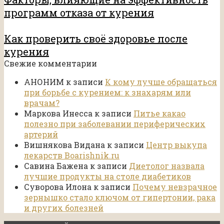
программ отказа от курения
Как проверить своё здоровье после
курения
Свежие комментарии
АНОНИМ
к записи
К кому лучше обращаться
при борьбе с курением: к знахарям или
врачам?
Маркова Инесса
к записи
Питье какао
полезно при заболевании периферических
артерий
Вишнякова Видана
к записи
Центр выкупа
лекарств Boarishnik.ru
Савина Бажена
к записи
Диетолог назвала
лучшие продукты на столе диабетиков
Суворова Илона
к записи
Почему невзрачное
зернышко стало ключом от гипертонии, рака
и других болезней