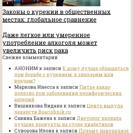
Законы о курении в общественных
местах: глобальное сравнение
Даже легкое или умеренное
употребление алкоголя может
увеличить риск рака
Свежие комментарии
АНОНИМ
к записи
К кому лучше обращаться
при борьбе с курением: к знахарям или
врачам?
Маркова Инесса
к записи
Питье какао
полезно при заболевании периферических
артерий
Вишнякова Видана
к записи
Центр выкупа
лекарств Boarishnik.ru
Савина Бажена
к записи
Диетолог назвала
лучшие продукты на столе диабетиков
Суворова Илона
к записи
Почему невзрачное