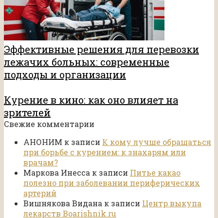
Эффективные решения для перевозки
лежачих больных: современные
подходы и организации
Курение в кино: как оно влияет на
зрителей
Свежие комментарии
АНОНИМ
к записи
К кому лучше обращаться
при борьбе с курением: к знахарям или
врачам?
Маркова Инесса
к записи
Питье какао
полезно при заболевании периферических
артерий
Вишнякова Видана
к записи
Центр выкупа
лекарств Boarishnik.ru