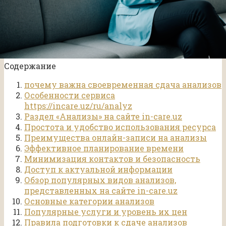
Содержание
почему важна своевременная сдача анализов
Особенности сервиса
https://incare.uz/ru/analyz
Раздел «Анализы» на сайте in-care.uz
Простота и удобство использования ресурса
Преимущества онлайн-записи на анализы
Эффективное планирование времени
Минимизация контактов и безопасность
Доступ к актуальной информации
Обзор популярных видов анализов,
представленных на сайте in-care.uz
Основные категории анализов
Популярные услуги и уровень их цен
Правила подготовки к сдаче анализов