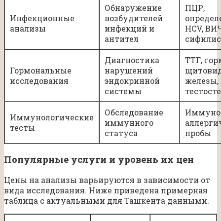
Обнаружение
ПЦР,
Инфекционные
возбудителей
определ
анализы
инфекций и
HCV, ВИЧ
антител
сифилис
Диагностика
ТТГ, го
Гормональные
нарушений
щитови
исследования
эндокринной
железы,
системы
тестост
Обследование
Иммуно
Иммунологические
иммунного
аллерги
тесты
статуса
пробы
Популярные услуги и уровень их цен
Цены на анализы варьируются в зависимости от
вида исследования. Ниже приведена примерная
таблица с актуальными для Ташкента данными.