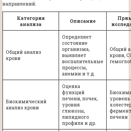
направлений:
Категория
При
Описание
анализа
исслед
Определяет
состояние
организма,
Общий а
Общий анализ
выявляет
крови, С
крови
воспалительные
гемогло
процессы,
анемии и т.д.
Оценка
функций
Биохими
печени, почек,
уровень
Биохимический
уровня
холесте
анализ крови
глюкозы,
фермен
липидного
печени
профиля и др.