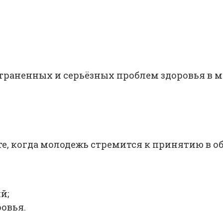
страненных и серьёзных проблем здоровья в 
те, когда молодежь стремится к принятию в о
й;
овья.