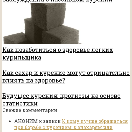
Как позаботиться о здоровье легких
курильщика
Как сахар и курение могут отрицательно
влиять на здоровье?
Будущее курения: прогнозы на основе
статистики
Свежие комментарии
АНОНИМ
к записи
К кому лучше обращаться
при борьбе с курением: к знахарям или