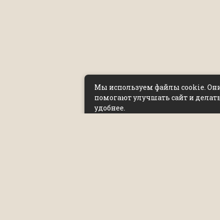
Мы используем файлы cookie. Он
помогают улучшать сайт и делать
удобнее.
Нажимая «Принять», вы соглашает
их использованием и передачей
данных сервису веб-аналитики. Е
нет — измените настройки браузе
покиньте сайт.
Политика обработки персональ
данных и политика cookie
Принять
This website uses cookies to improve user experience. By continuing 
use of cookies.
OK