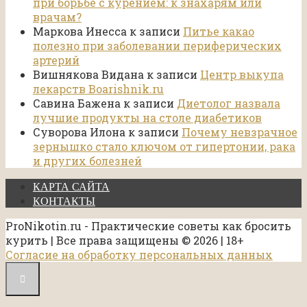
при борьбе с курением: к знахарям или
врачам?
Маркова Инесса
к записи
Питье какао
полезно при заболевании периферических
артерий
Вишнякова Видана
к записи
Центр выкупа
лекарств Boarishnik.ru
Савина Бажена
к записи
Диетолог назвала
лучшие продукты на столе диабетиков
Суворова Илона
к записи
Почему невзрачное
зернышко стало ключом от гипертонии, рака
и других болезней
КАРТА САЙТА
КОНТАКТЫ
ProNikotin.ru - Практические советы как бросить
курить | Все права защищены © 2026 | 18+
Согласие на обработку персональных данных