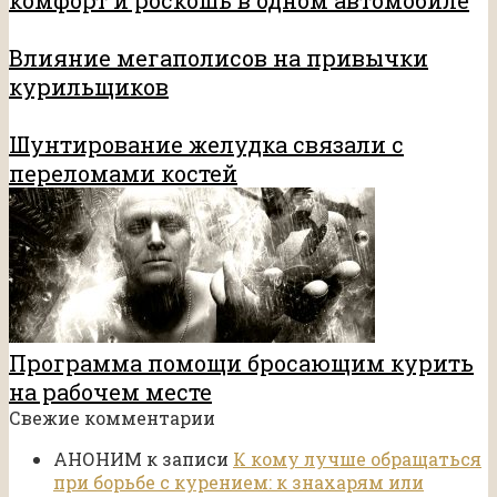
комфорт и роскошь в одном автомобиле
Влияние мегаполисов на привычки
курильщиков
Шунтирование желудка связали с
переломами костей
Программа помощи бросающим курить
на рабочем месте
Свежие комментарии
АНОНИМ
к записи
К кому лучше обращаться
при борьбе с курением: к знахарям или