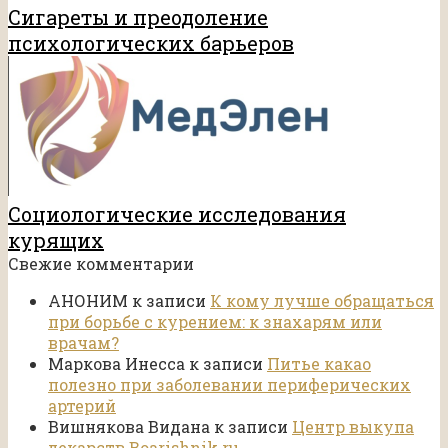
Сигареты и преодоление
психологических барьеров
Социологические исследования
курящих
Свежие комментарии
АНОНИМ
к записи
К кому лучше обращаться
при борьбе с курением: к знахарям или
врачам?
Маркова Инесса
к записи
Питье какао
полезно при заболевании периферических
артерий
Вишнякова Видана
к записи
Центр выкупа
лекарств Boarishnik.ru