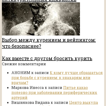
Выбор между курением и вейпингом:
что безопаснее?
Как вместе с другом бросить курить
Свежие комментарии
АНОНИМ
к записи
К кому лучше обращаться
при борьбе с курением: к знахарям или
врачам?
Маркова Инесса
к записи
Питье какао
полезно при заболевании периферических
артерий
Вишнякова Видана
к записи
Центр выкупа