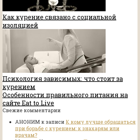
Как курение связано с социальной
изоляцией
Психология зависимых: что стоит за
курением
Особенности правильного питания на
сайте Eat to Live
Свежие комментарии
АНОНИМ
к записи
К кому лучше обращаться
при борьбе с курением: к знахарям или
врачам?