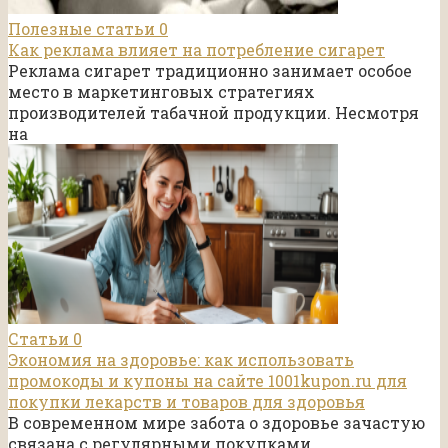
Полезные статьи
0
Как реклама влияет на потребление сигарет
Реклама сигарет традиционно занимает особое
место в маркетинговых стратегиях
производителей табачной продукции. Несмотря
на
Статьи
0
Экономия на здоровье: как использовать
промокоды и купоны на сайте 1001kupon.ru для
покупки лекарств и товаров для здоровья
В современном мире забота о здоровье зачастую
связана с регулярными покупками