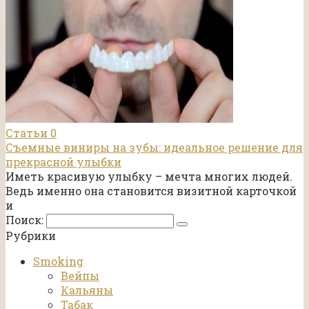
Статьи
0
Съемные виниры на зубы: идеальное решение для
прекрасной улыбки
Иметь красивую улыбку – мечта многих людей.
Ведь именно она становится визитной карточкой
и
Поиск:
Рубрики
Smoking
Вейпы
Кальяны
Табак